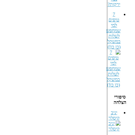
7
טיפים
למי
שמחפש
לעלות
במשקל
(כן כן!)
סיפורי
הצלחה
יניב
קיסלר