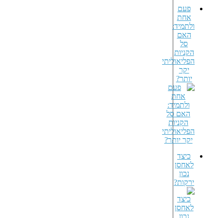
פעם
אחת
ולתמיד:
האם
סל
הקניות
הפליאוליתי
יקר
יותר?
כיצד
לאחסן
נכון
ירקות?