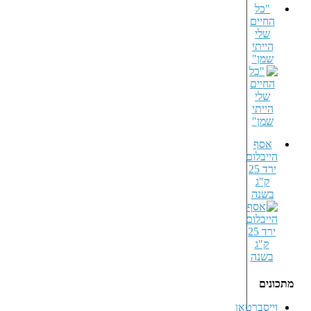
"כל
החיים
שלי
הייתי
שמן"
אסף
הייבלום
ירד 25
ק"ג
בשנה
מתכונים
וייסברטאן