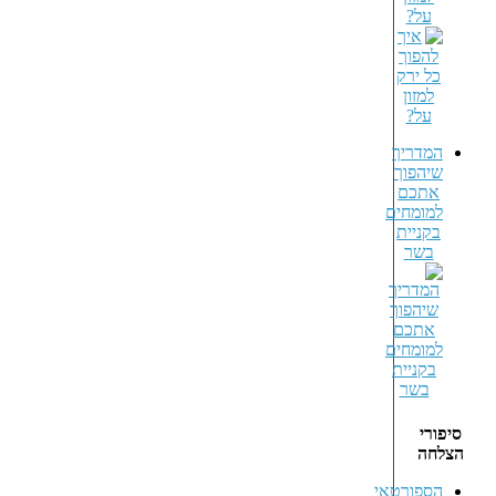
על?
המדריך
שיהפוך
אתכם
למומחים
בקניית
בשר
סיפורי
הצלחה
הספורטאי