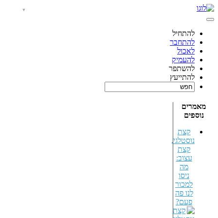
להתחיל
להתחבר
לאכול
להעמיק
להשתפר
להתייעץ
מאמרים
נוספים
קצת
נוסטלגי,
קצת
עצוב:
מה
ניסו
למכור
לנו פה
פעם?