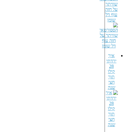
שוויתר
על חזה
עוף דל
שומן
איך
ירדתי
28
קילו
תוך
חצי
שנה