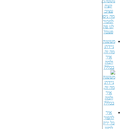
מעשנה
ניידת:
מה זה,
איך
ולמה
בכלל?
איך
להפוך
כל ירק
למזון