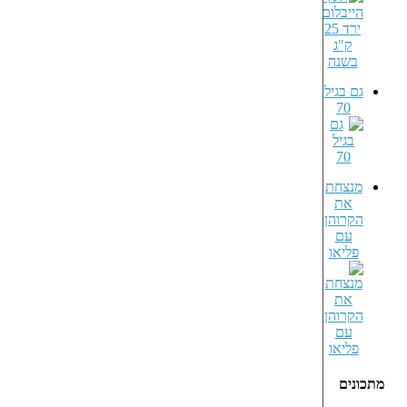
גם בגיל
70
מנצחת
את
הקרוהן
עם
פליאו
מתכונים