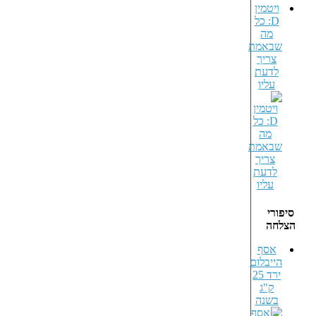
ויטמין
D: כל
מה
שבאמת
צריך
לדעת
עליו
סיפורי
הצלחה
אסף
הייבלום
ירד 25
ק"ג
בשנה