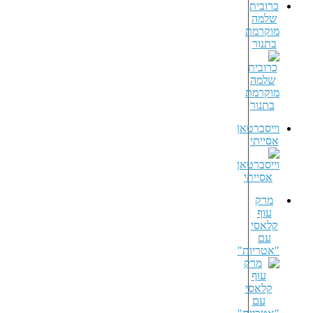
כרובית
שלמה
מוקרמת
בתנור
וייסברטאן
אסייתי
מרק
עוף
קלאסי
עם
"אטריות"