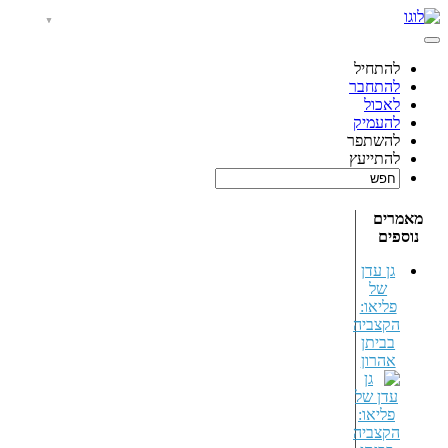
להתחיל
להתחבר
לאכול
להעמיק
להשתפר
להתייעץ
מאמרים
נוספים
גן עדן
של
פליאו:
הקצביה
בביתן
אהרון