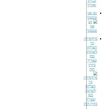
גם אני
טבעוני
מיקימיקי:
כך
תצליחו
לשתות
כמו
שצריך
בקיץ
הזה