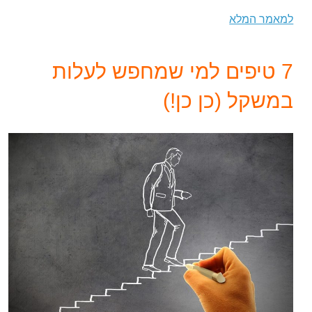
למאמר המלא
7 טיפים למי שמחפש לעלות
במשקל (כן כן!)