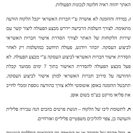
האתר יהווה ראיה חלוטה לנכונות הפעולות.
ז.
במידה וההזמנה לא אושרה ע"י חברות האשראי יקבל הלקוח הודעה
מתאימה. לצורך השלמת הרכישה יידרש מבצע הפעולה ליצור קשר עם
שירות הלקוחות של האתר לצורך הסדרת אישור חברות האשראי
לביצוע העסקה. יובהר ויודגש, פעולה תיחשב כמושלמת רק לאחר
הסדרת אישור חברות האשראי לביצוע העסקה ע"י מבצע הפעולה. לא
פעל מבצע הפעולה להסדרת האישור בתוך 7 ימים ממועד קבלת
ההודעה על סירוב חברות האשראי למתן אישור לביצוע העסקה,
תתבטל ההזמנה באופן אוטומטי וללא צורך בהודעה נוספת ומבלי לחייב
את פליאו מרקט בע"מ בשום אופן.
ח.
לתשומת ליבו של הלקוח – הגשת פרטים כוזבים הנה עבירה פלילית
והעושה כן, צפוי להליכים משפטיים פליליים ואזרחיים.
ט.
בכל מקרה של סתירה או אי התאמה בין ההוראות הכלליות הנוגעות