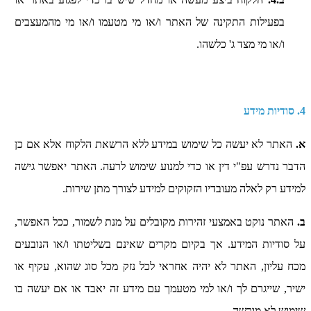
בפעילות התקינה של האתר ו/או מי מטעמו ו/או מי מהמעצבים
ו/או מי מצד ג' כלשהו.
4. סודיות מידע
א.
האתר לא יעשה כל שימוש במידע ללא הרשאת הלקוח אלא אם כן
הדבר נדרש עפ"י דין או כדי למנוע שימוש לרעה. האתר יאפשר גישה
למידע רק לאלה מעובדיו הזקוקים למידע לצורך מתן שירות.
ב.
האתר נוקט באמצעי זהירות מקובלים על מנת לשמור, ככל האפשר,
על סודיות המידע. אך בקיום מקרים שאינם בשליטתו ו/או הנובעים
מכח עליון, האתר לא יהיה אחראי לכל נזק מכל סוג שהוא, עקיף או
ישיר, שייגרם לך ו/או למי מטעמך עם מידע זה יאבד או אם יעשה בו
שימוש לא מורשה.