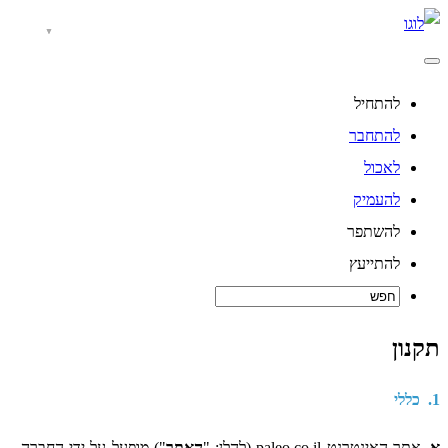
להתחיל
להתחבר
לאכול
להעמיק
להשתפר
להתייעץ
תקנון
1. כללי
א.
אתר האינטרנט paleo.co.il (להלן: "
האתר
") מופעל על ידי החברה