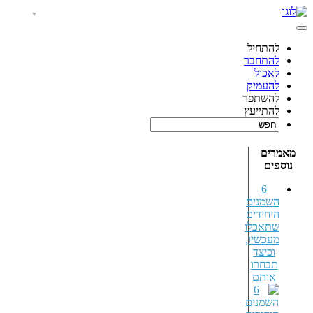
להתחיל
להתחבר
לאכול
להעמיק
להשתפר
להתייעץ
מאמרים
נוספים
6
השמנים
היחידים
שתאכלו
מעכשיו,
וכיצד
תבחרו
אותם