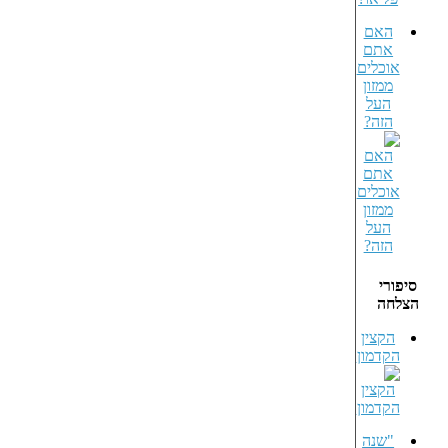
האם
אתם
אוכלים
ממזון
העל
הזה?
סיפורי
הצלחה
הקצין
הקדמון
"שנה