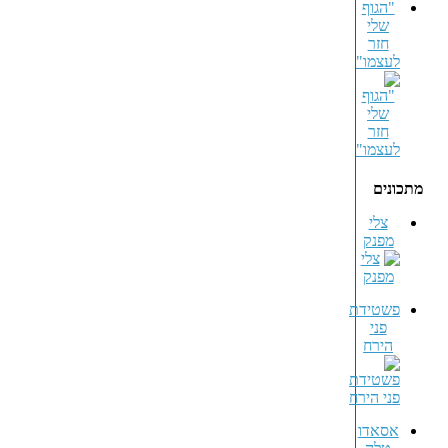
"הגוף
שלי
חזר
לעצמו"
מתכונים
צלי
מפנק
פשטידת
פני
הירח
אסאדו