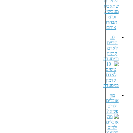
10
טיפים
לאדם
קדמון
במסעדה
מה
אוכלים
ילדים
פליאו?