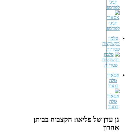
חגיגי
לפודמפ
סלמון
בקשקשת
פטריות
אסאדו
טלה
בתנור
גן עדן של פליאו: הקצביה בביתן
אהרון