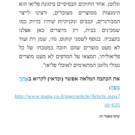
וגלוטן. אחד החוקים הבסיסיים בתזונת פליאו הוא
הימנעות ממוצרים מעובדים, ורצינו לייצר
המבורגרים, קבבים ונקניקיות שיהיו בדיוק כמו
שמכינים בבית, רק מיוצרים כאן אצלנו
בקצביה. בנוסף לשמני קוקוס, גהי, שמן זית ועוד
לא מעט מוצרים שהם חובה במטבחו של כל
פליאוליתי, תמצאו על המדפים לא מעט מוצרים
נטולי גלוטן המתאימים לאוכלי פליאו".
את הכתבה המלאה אפשר (וכדאי) לקרוא ב
אתר
מפה
:
http://www.mapa.co.il/gnet/article/Article.aspx?
id=635
שתף מאמר זה: