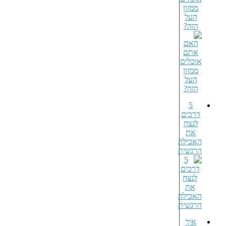
ממזון
העל
הזה?
5
דרכים
לנצח
את
האכילה
הרגשית
איך