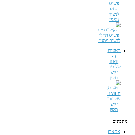
פשוט
החלו
לנשור
ממני"
בטעות,
ה-
BMI
של ערן
זקש
תקין
מתכונים
אסאדו