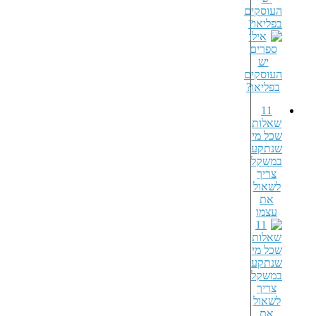
העוסקים
בפליאו?
11
שאלות
שכל מי
שנתקע
במשקל
צריך
לשאול
את
עצמו