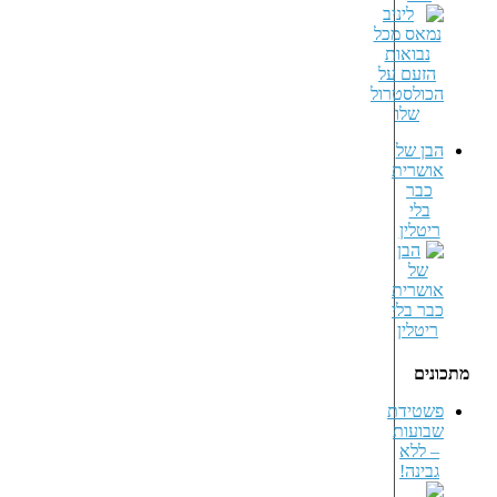
הבן של
אושרית
כבר
בלי
ריטלין
מתכונים
פשטידת
שבועות
– ללא
גבינה!