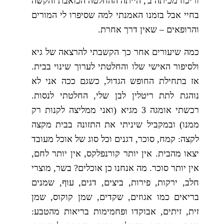
וריכוז מכיתה ב', הייתה ההחלטה הכואבת והקשה
בחיי אבל בזמנו האמנתי למה שסיפרו לי המורים
והרופאים – שאין דרך אחרת.
כמה שיעורים אחר כך הקשבתי להרצאה של גיא
ולסיפור האישי שלו והחלטתי לערוך שינוי בבית.
אז בתחילת החופש הגדול, כשגם ככה אני לא
נוהגת לתת ריטלין לבן שלי, החלטתי לנסות.
רכשתי אומגה 3 מגיא (ואני ממליצה לקנות רק
ממנו) ובמקביל שיניתי את התזונה בבית מקצה
לקצה: קמח, סוכר, דגנים וכל סוג של אוכל מעובד
יצאו מהבית. אין יותר קורנפלקס, אין יותר לחם,
אין יותר סוכר. מה אנחנו כן אוכלים? בשר, מוצרי
חלב, ירקות, פירות, ביצים, דגים, עוף, שמנים
בריאים כמו אגוזים, שקדים, שמן קוקוס, שמן
זית, זיתים, אבוקדו ופחמימות בריאות מהטבע: