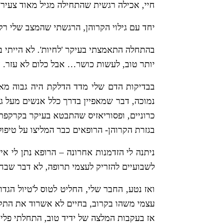
חיי, אכילה רגשית שהתחילה מגיל מאוד צעיר
יחד עם גילוי הקרוהן, הרגשתי שהמצב שלי רק
בהתחלה התאמצתי בעיקר 'לחיות'. לא הייתי ב
יותר טוב, לעשות כושר… אבל כלום לא עזר. הצ
בבדיקות הדם שלי מדד הדלקת היה גבוה מאוד
כרוניים, ופסוריאזיס שהתבטא בעיקר בקרקפת
בגזרת הקרוהן- הרופאים כבר המליצו על טיפול 
ניתנה לי הזדמנות אחרונה – הרופא נתן לי אי
לשבועיים להזריק לעצמי תרופה, לא דבר שבחורה בת 21 רוצ
ואז נטע, החבר שלי, החליט לטוס ל'טיול הג
עצמי משהו בקרוב, בחיים לא אשרוד את התקופ
אז בעקבות המלצה של ידיד טוב, התחלתי פליא