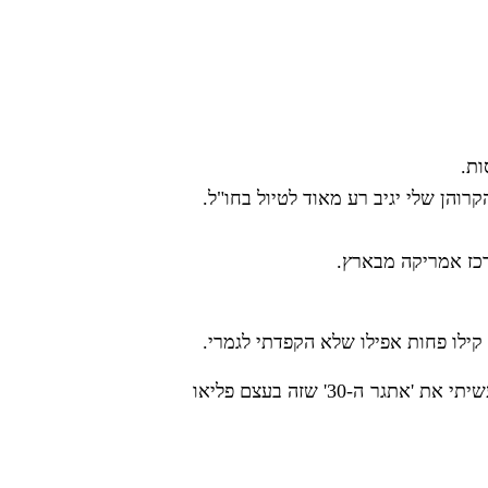
ות.
והן שלי יגיב רע מאוד לטיול בחו"ל.
קילו פחות אפילו שלא הקפדתי לגמרי.
כשחזרתי לארץ נכנסנו לפליאו בכל הכח, בכל זאת – התארסנו בחו"ל ועכשיו צריך להשקיע לקראת החתונה… עשיתי את 'אתגר ה-30' שזה בעצם פליאו