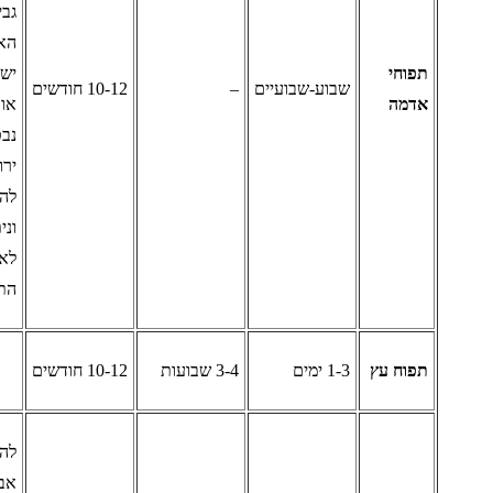
גבי תפוח
האדמה,
פוחי
יש לזרוק
שבוע-שבועיים
–
10-12 חודשים
דמה
אותו.
נבטים לא
ירוקים יש
להסיר
וניתן
לאכול את
התפו"א.
פוח עץ
1-3 ימים
3-4 שבועות
10-12 חודשים
להקפאת
אבוקדו יש