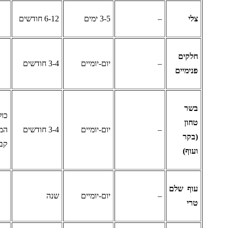
לי
–
3-5 ימים
6-12 חודשים
לקים
–
יום-יומיים
3-4 חודשים
נימיים
שר
כולל גם
חון
–
יום-יומיים
3-4 חודשים
המבורגר,
בקר
קבב וכד'
עוף)
וף שלם
–
יום-יומיים
שנה
רי