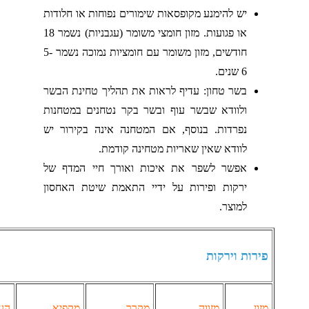
יש להימנע מקופסאות שימורים נפוחות או חלודות
או פגועות. מזון חומצי משומר (עגבניות) נשמר 18
חודשים, מזון משומר עם חומציות נמוכה נשמר 5-
6 שנים.
בשר טחון: עדיף לראות את תהליך טחינת הבשר
ולוודא שבשר עוף ובשר בקר נטחנים במטחנות
נפרדות. בנוסף, אם המטחנה אינה בקירור יש
לוודא שאין שאריות מטחינה קודמת.
אפשר לשפר את איכות ואורך חיי המדף של
ירקות ופירות על ידיי התאמת שיטת האחסון
למוצר.
ירות וירקות
זון
מזווה
מקרר
מקפיא
הערות