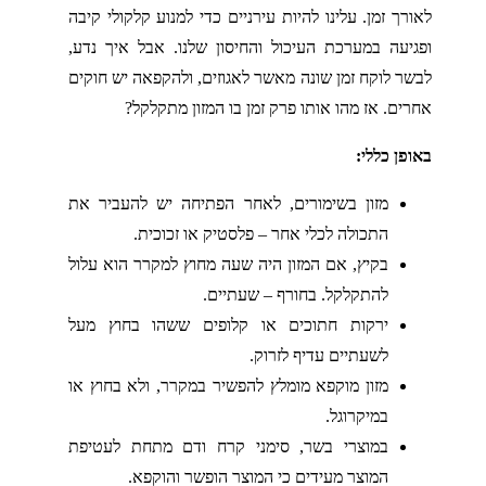
ורך זמן. עלינו להיות עירניים כדי למנוע קלקולי קיבה
גיעה במערכת העיכול והחיסון שלנו. אבל איך נדע,
שר לוקח זמן שונה מאשר לאגוזים, ולהקפאה יש חוקים
רים. אז מהו אותו פרק זמן בו המזון מתקלקל?
ופן כללי:
מזון בשימורים, לאחר הפתיחה יש להעביר את
התכולה לכלי אחר – פלסטיק או זכוכית.
בקיץ, אם המזון היה שעה מחוץ למקרר הוא עלול
להתקלקל. בחורף – שעתיים.
ירקות חתוכים או קלופים ששהו בחוץ מעל
לשעתיים עדיף לזרוק.
מזון מוקפא מומלץ להפשיר במקרר, ולא בחוץ או
במיקרוגל.
במוצרי בשר, סימני קרח ודם מתחת לעטיפת
המוצר מעידים כי המוצר הופשר והוקפא.