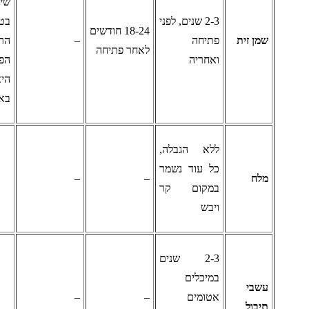
שינוי
2-3 שנים, לפני
בטעם או
18-24 חודשים
מן זית
פתיחה
–
הריח,
לאחר פתיחה
ואחריה
הפגיעה
היא רק
באיכות
ללא הגבלה,
כל עוד נשמר
לח
–
–
במקום קר
ויבש
2-3 שנים
במיכלים
שבי
אטומים
–
–
יבול