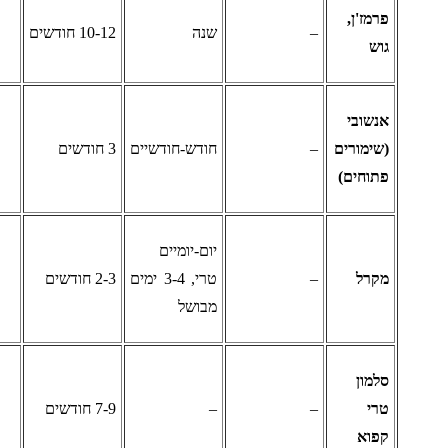
רמז'ן,
–
שנה
10-12 חודשים
וש
נשובי
שימורים
–
חודש-חודשיים
3 חודשים
תוחים)
יום-יומיים
קרל
–
טרי, 3-4 ימים
2-3 חודשים
מבושל
למון
רי
–
–
7-9 חודשים
פוא