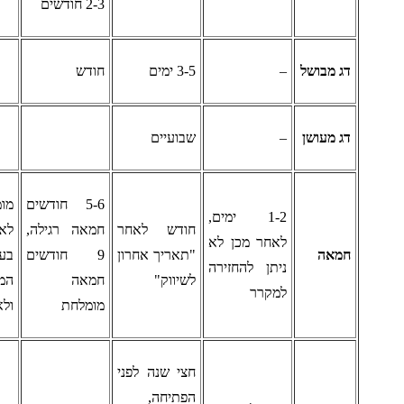
2-3 חודשים
ג מבושל
–
3-5 ימים
חודש
ג מעושן
–
שבועיים
5-6 חודשים
מומלץ
1-2 ימים,
חודש לאחר
חמאה רגילה,
לאחסן
לאחר מכן לא
מאה
"תאריך אחרון
9 חודשים
בעומק
ניתן להחזירה
לשיווק"
חמאה
המקרר,
למקרר
מומלחת
ולא בדלת
חצי שנה לפני
הפתיחה,