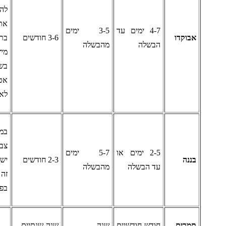
להקפיא
את התוכן
4-7 ימים עד
3-5 ימים
בוקדו
3-6 חודשים
בתוספת
הבשלה
מהבשלה
מיץ לימון
בשקית
אטומה
לאוויר
במקרר
צבע הבננה
2-5 ימים או
5-7 ימים
ננה
2-3 חודשים
ישחיר, אך
עד הבשלה
מהבשלה
זה לא פוגע
בפרי
מרים
חודש-חודשיים
שנה
שנה-שנתיים