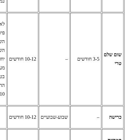
במקפיא
לאחר
פירוק ראש
השום,
השיניים
ום שלם
3-5 חודשים
–
10-12 חודשים
יחזיקו
רי
מעמד
בטמפ'
החדר 7-
10 ימים
רישה
–
שבוע-שבועיים
10-12 חודשים