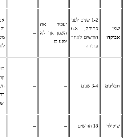
1-2 שנים לפני
אם הריח
יעכיר את
מן
פתיחה, 6-8
והטעם
השמן אך לא
–
בוקדו
חודשים לאחר
משונים, יש
יפגע בו
פתיחה
לזרוק
במקום
קריר,
בלינים
3-4 שנים
–
–
חשוך,
רחוק מחום
ושמש
וקולד
18 חודשים
–
–