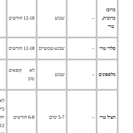
רוב/
רובית,
–
שבוע
12-18 חודשים
רי
לרי טרי
–
שבוע-שבועיים
12-18 חודשים
לא קופאים
לפפונים
–
שבוע
טוב
לאחר
בישול,
ציל טרי
–
5-7 ימים
6-8 חודשים
יחזיק 10-
12 חודשים