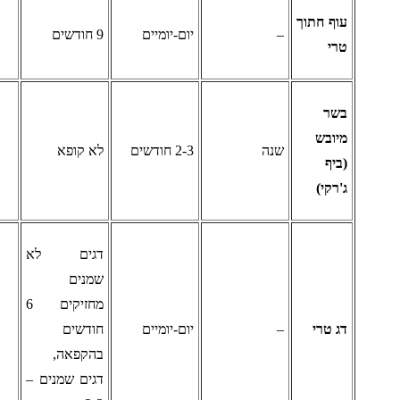
וף חתוך
–
יום-יומיים
9 חודשים
רי
שר
יובש
שנה
2-3 חודשים
לא קופא
ביף
'רקי)
דגים לא
שמנים
מחזיקים 6
ג טרי
–
יום-יומיים
חודשים
בהקפאה,
דגים שמנים –