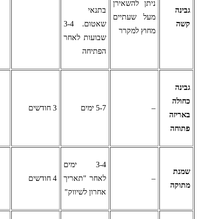
ניתן להשאירן
בינה
בתנאי
מעל שעתיים
שה
שאטום. 3-4
מחוץ למקרר
שבועות לאחר
הפתיחה
בינה
חולה
–
5-7 ימים
3 חודשים
אריזה
תוחה
3-4 ימים
מנת
–
לאחר "תאריך
4 חודשים
תוקה
אחרון לשיווק"