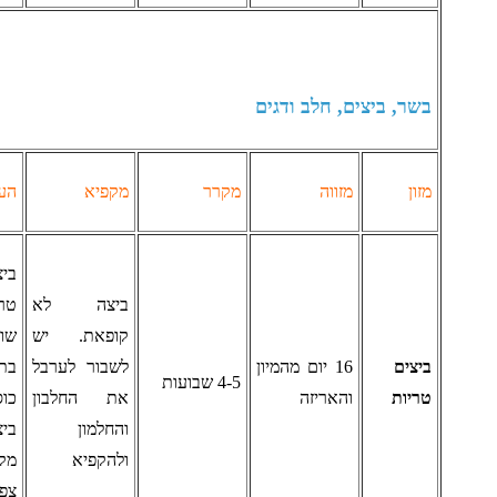
שר, ביצים, חלב ודגים
זון
מזווה
מקרר
מקפיא
הערות
ביצה
ביצה לא
טרייה
קופאת. יש
שוכבת
יצים
16 יום מהמיון
לשבור לערבל
בתחתית
4-5 שבועות
ריות
והאריזה
את החלבון
כוס מים,
והחלמון
ביצה
ולהקפיא
מקולקלת
צפה במים.