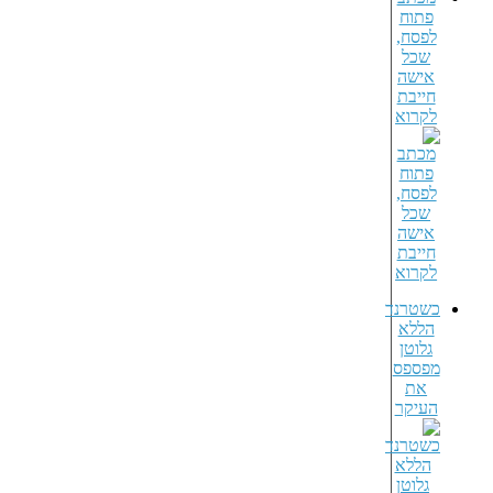
תוח
סח,
כל
ישה
ייבת
רוא
טרנד
ללא
לוטן
ספס
את
יקר