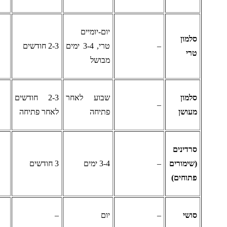
יום-יומיים
למון
–
טרי, 3-4 ימים
2-3 חודשים
רי
מבושל
למון
שבוע לאחר
2-3 חודשים
–
עושן
פתיחה
לאחר פתיחה
רדינים
שימורים
–
3-4 ימים
3 חודשים
תוחים)
ושי
–
יום
–