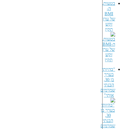
עות,
ה-
BM
 ערן
קש
קין
היותי
ערך
בן 30,
בנתי
רמים
ותי"