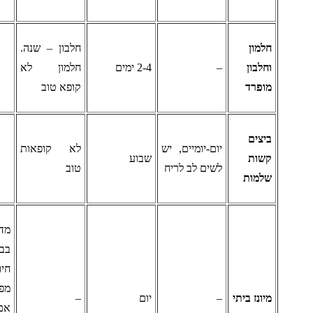
למון
חלבון – שנה.
חלבון
–
2-4 ימים
חלמון לא
ופרד
קופא טוב
יצים
יום-יומיים, יש
לא קופאות
שות
שבוע
לשים לב לריח
טוב
למות
מדובר
בביצים
חיות ולא
מפוסטרות.
יונז ביתי
–
יום
–
אם המיונז