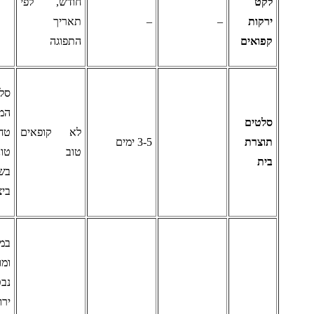
קט
חודש, לפי
רקות
–
–
תאריך
פואים
התפוגה
סלטים
המכילים
לטים
לא קופאים
טחינה,
וצרת
3-5 ימים
טוב
טונה,
ית
בשר,
ביצים
במידה
ומופיעים
נבטים
ירוקים על