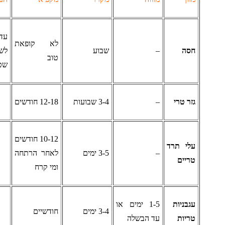
עדיף
לא קופאת
סה
–
שבוע
לשמור לא
טוב
שטופה
זר טרי
–
3-4 שבועות
12-18 חודשים
10-12 חודשים
לי תרד
–
3-5 ימים
לאחר הרתחה
ריים
ומי קרח
גבניות
1-5 ימים או
3-4 ימים
חודשיים
ריות
עד הבשלה