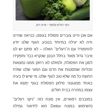
ניקוי רעלים קלאסי – שייק ירוק
אם אכן היינו צוברים פסולת בגופנו, כנראה שהיינו
חיה לא יעילה במיוחד בטבע. הגוף שלנו יודע
להתמודד עם ה"רעלים" האלה – לא סתם יש לנו
איבר גדול מאוד בחלל הבטן שנקרא כבד ותפקידו
לסנן את הפסולת, ולמזלנו לא רחוק ממנו נמצאות
הכליות שמסננות את הדם וגם המעי שלנו שולח
החוצה כל מה שלא טוב לגוף שלנו. מי שיש לו בעיה
באחד ממנגנוני סילוק הפסולת בגוף ימצא את
עצמו במהרה בבית חולים.
במובנים רפואיים, אין מונח כזה "ניקוי רעלים"
(השימוש במונח Detox הוא לתיאור גמילה