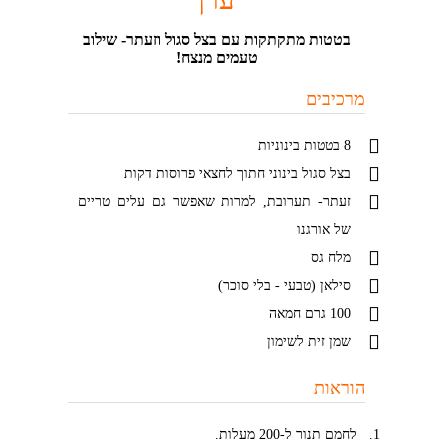
בטטות מתקתקות עם בצל סגול וזעתר- שילוב
טעמים מנצח!
מרכיבים
8 בטטות בינוניות
בצל סגול בינוני חתוך לחצאי פרוסות דקות
זעתר- תערובת, למרות שאפשר גם עלים טריים
של אורגנו
מלח גס
סילאן (טבעי - בלי סוכר)
100 גרם חמאה
שמן זית לשימון
הוראות
לחמם תנור ל-200 מעלות.