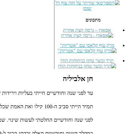
מתכונים
אסאדו – גרסה קצת אחרת
מרק עוף קלאסי עם "אטריות"
תרד ובשר טחון בניחוחות הודו
חן אלביליה
עד לפני שנה וחודשיים חייתי בעליות וירידות של המשקל שלי. 4 קי
תמיד הייתי סביב ה-100 קילו ואת האמת שכל החיים פשוט התכחשתי לזה, לא התמודדתי עם המציאות וזה כמובן מתוך המון שכבות של מחסומים.
לפני שנה וחודשיים החלטתי לעשות שינוי. שמע
במהלך השנה וחודשיים האלה ירדתי קרוב ל-18 קילו, אני שוקל 82-83 ק"ג, ב