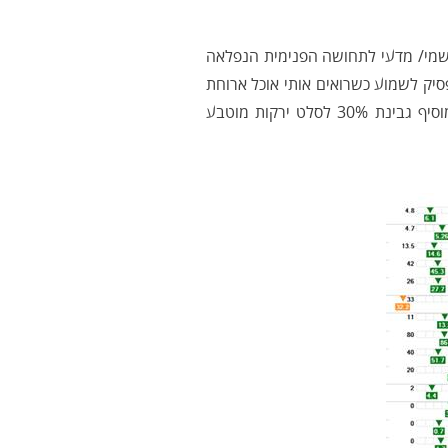
 תוקף רשמי/ מדעי לתחושה הפנימית הנפלאה
סיק לשמוע כשרואים אותי אוכל ארוחת
ערב עם 4 ביצים, מנשנש גבינה צהובה, טורף עוף שלם לארוחת צהריים, מוסיף גבינת 30% לסלט ירקות מוטבע