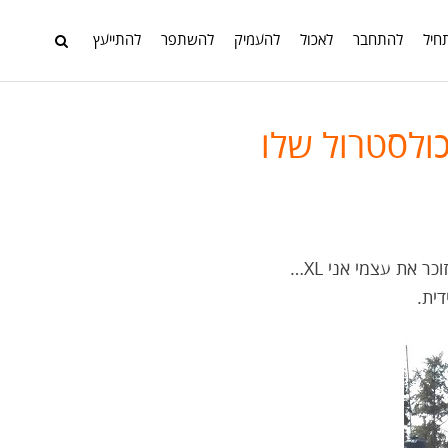
חיל
להתחבר
לאכול
להעמיק
להשתפר
להתייעץ
ולסטרול שלו
וכר את
עצמי אני XL…
ית.