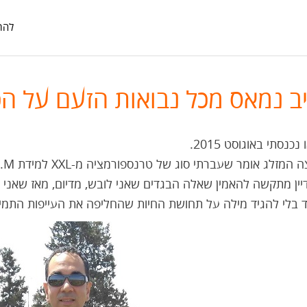
להת
יב נמאס מכל נבואות הזעם על הכ
נכנסתי באוגוסט 2015.
המזלג אומר שעברתי סוג של טרנספורמציה מ-XXL למידת M.
יין מתקשה להאמין שאלה הבגדים שאני לובש, מדיום, מאז שאני ז
ד בלי להגיד מילה על תחושת החיות שהחליפה את העייפות התמיד