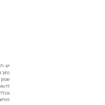
נמוך.
א
שנתן 
לדעאל 
ובכלל
לפליאו