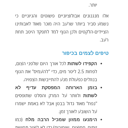
יותר.
אלו מנגנונים אבולוציוניים פשוטים והגיוניים כי
נשמע סביר ביותר שרעב היה מוכר מאוד לאבותינו
הציידים-הלקטים ולכן הגוף למד לתפקד היטב תחת
רעב.
טיפים לצמים בכיפור
לכל אורך היום שלפני הצום,
הקפידו לשתות
לפחות 2.5 ליטר מים, כדי "להעמיס" את הגוף
בנוזלים כפעולת מנע להתייבשות הצפויה.
בזמן הארוחה המפסקת עדיף לא
ולוותר על המרק והסלט שתופסים
לשתות
"נפח" מאוד גדול בבטן אבל לא באמת ישמרו
על השובע לאורך זמן.
(כמו
הימנעו ממזון שמכיל הרבה מלח
זיתים, חמוצים, שימורים) כדי לא ליצור תחושת