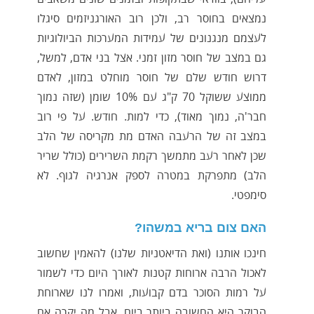
נמצאים בחוסר רב, ולכן רוב האורגניזמים סיגלו
לעצמם מנגנונים של עמידות המערכות הביולוגיות
גם במצב של חוסר מזון זמני. אצל בני אדם, למשל,
דרוש חודש שלם של חוסר מוחלט במזון, לאדם
ממוצע ששוקל 70 ק"ג עם 10% שומן (שזה נמוך
חבר'ה, נמוך מאוד), כדי למות. חודש. על פי רוב
במצב זה של הרעבה האדם מת מקריסה של הלב
שכן לאחר רעב מתמשך רקמת השרירים (כולל שריר
הלב) מתפרקת במטרה לספק אנרגיה לגוף. לא
סימפטי.
האם צום בריא במשהו?
חינכו אותנו (ואת הדיאטניות שלנו) להאמין שחשוב
לאכול הרבה ארוחות קטנות לאורך היום כדי לשמור
על רמות הסוכר בדם קבועות, ואמרו לנו שארוחת
הבוקר היא החשובה ביותר ביום. אבל מה יקרה אם