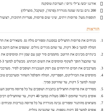
אורגנו יבש/ צ'ילי גרוס / תערובת טוסקנה
200 גרם גבינה שמנה מגוררת (פרמז'ן, קשקבל, מוצרלה)
תוספות מעל: פרוסות זיתים, שיני שום פרוסות, פטריות חתוכות, רצועות
הוראות
מניחים את פרוסות החצילים במסננת ומפזרים מלח גס. משאירים את הח
המלח למשך כ-30 דקות, עד שהם מגירים נוזלים. שוטפים אותם היטב מהמלח, מבלי לסחוט.
בינתיים מכינים את הרוטב: מחממים סיר קטן עם שמן זית ומוסיפים את 
עד שהבצל הופך לשקוף ומוסיפים את השום הכתוש. מבשלים למשך 2-3 דקות.
מערבבים את המים הרותחים עם רסק העגבניות ושופכים לסיר. מערבבים
מוסיפים את הבזיליקום, הפפריקה, המלח והפלפל השחור ומערבבים טוב
קטנה למשך 5 דקות, עד שהרוטב סמיך.
מסדרים את פרוסות החצילים בתבנית ושופכים על כל פרוסה מרוטב העגב
אופים בתנור שחומם ל-180 מעלות במשך 40 דקות, עד שהחצילים רכים.
מוציאים מהתנור ומפזרים גבינה מגוררת על כל פרוסה בנדיבות ומניחים 
אופים למשך 10 דקות נוספות, עד שהגבינה נוזלית.