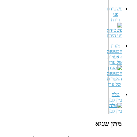
פשטידת
פני
הירח
מעדן
הבטטות
האפויות
של ערן
טלה
ביין לבן
מתן שגיא