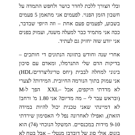
ובלי הצורך ללכת לחדר כושר ולחפש התמדה על
חשבון הזמן הפנוי. לפעמים אני מתאמן 5 פעמים
בשבוע, לפעמים פעם אחת – וזה היופי שבדבר,
ככה אני מתמיד כבר למעלה משנה, ועמוק בפנים
אני יודע שזה יחזיק גם לעתיד.
אחרי שנה וחודש בתזונה הנתונים די חותכים –
בדיקות הדם שלי התנרמלו, ומאדם עם סיכון
בינוני למחלה לבבית (יחס טריגליצרדים/HDL)
אני עמוק בתוך הנורמה החיובית. המידות? לצערי
לא מדדתי היקפים, אבל –XXL הפך ל-M
(ובראש עבר לי – מה מדיום? אני 1.80 מ' ורחב!
לא דמיינתי שאני טכנית יכול להיות במידה
הזאת), ואפילו לאחרונה נפל לי האסימון שירדתי
9-10 מידות במכנסיים. המשקל הנוכחי (74) הוא
בונוס, אולי סוג של דובדבן מנטלי – אבל בטח לא