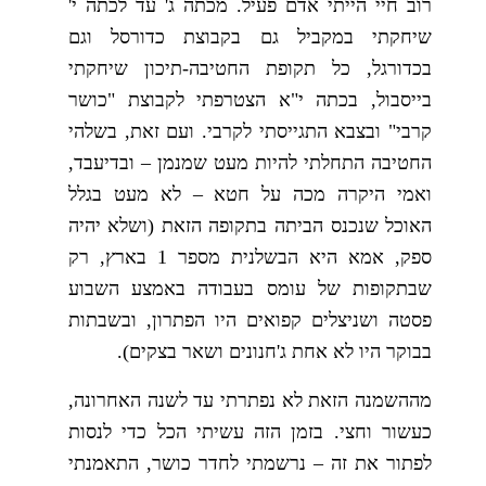
רוב חיי הייתי אדם פעיל. מכתה ג' עד לכתה י'
שיחקתי במקביל גם בקבוצת כדורסל וגם
בכדורגל, כל תקופת החטיבה-תיכון שיחקתי
בייסבול, בכתה י"א הצטרפתי לקבוצת "כושר
קרבי" ובצבא התגייסתי לקרבי. ועם זאת, בשלהי
החטיבה התחלתי להיות מעט שמנמן – ובדיעבד,
ואמי היקרה מכה על חטא – לא מעט בגלל
האוכל שנכנס הביתה בתקופה הזאת (ושלא יהיה
ספק, אמא היא הבשלנית מספר 1 בארץ, רק
שבתקופות של עומס בעבודה באמצע השבוע
פסטה ושניצלים קפואים היו הפתרון, ובשבתות
בבוקר היו לא אחת ג'חנונים ושאר בצקים).
מההשמנה הזאת לא נפתרתי עד לשנה האחרונה,
כעשור וחצי. בזמן הזה עשיתי הכל כדי לנסות
לפתור את זה – נרשמתי לחדר כושר, התאמנתי