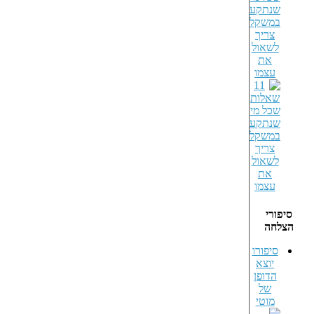
שנתקע
במשקל
צריך
לשאול
את
עצמו
סיפורי
הצלחה
סיפורו
יוצא
הדופן
של
מוטי