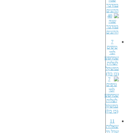
במדבר
הדגנים
7
טיפים
למי
שמחפש
לעלות
במשקל
(כן כן!)
11
שאלות
שכל מי