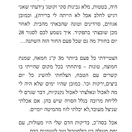
היה, בטטות, מלא גבינות סקי וקוטג' (ידעתי שאני
רגיש לחלב אבל לא הייתה לי ברירה), וכמובן
אגוזים, סרדינים וטונה שהבאתי מהבית. לאחר
מכן שובצתי בתפקיד. איך נשמע לכם לסגור 28
יום בחור? מה גם שכל פעם החור הזה השתנה…
הצטיידתי כל פעם ביותר מ3 ק"ג חמאה, שמנת
חמוצה, טונות – פיתחתי בכל מקום שהייתי בו
קשרים עם הטבח, הצלחתי להשיג כל יום
ביצים,ירקות וכו'. כמובן שהיו ימים שלא היה לי
מה לאכול ונאלצתי לאכול נקנקיות, דבר שגרם לי
לליחה מרובה בגלל הסויה שיש בהן. אם אכלתי
שניצל מעובד,לא יכלתי לזוז מהמיטה יומיים.
אבל בסה"כ, בדיקות הדם שלי היו מעולות, עם
יחס מעולה בין כולסטרול טוב לשומנים בדם.