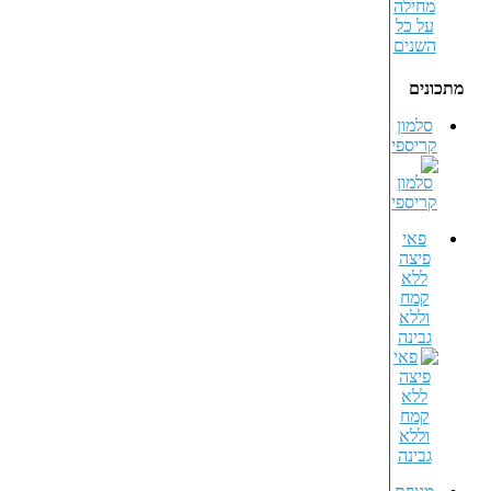
מתכונים
סלמון
קריספי
פאי
פיצה
ללא
קמח
וללא
גבינה