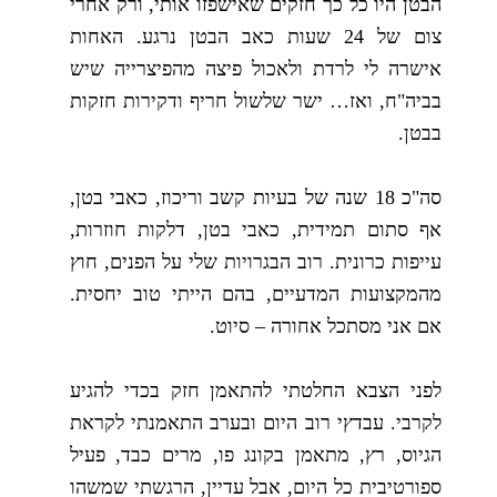
הבטן היו כל כך חזקים שאישפזו אותי, ורק אחרי
צום של 24 שעות כאב הבטן נרגע. האחות
אישרה לי לרדת ולאכול פיצה מהפיצרייה שיש
בביה"ח, ואז… ישר שלשול חריף ודקירות חזקות
בבטן.
סה"כ 18 שנה של בעיות קשב וריכוז, כאבי בטן,
אף סתום תמידית, כאבי בטן, דלקות חוזרות,
עייפות כרונית. רוב הבגרויות שלי על הפנים, חוץ
מהמקצועות המדעיים, בהם הייתי טוב יחסית.
אם אני מסתכל אחורה – סיוט.
לפני הצבא החלטתי להתאמן חזק בכדי להגיע
לקרבי. עבדץי רוב היום ובערב התאמנתי לקראת
הגיוס, רץ, מתאמן בקונג פו, מרים כבד, פעיל
ספורטיבית כל היום, אבל עדיין, הרגשתי שמשהו