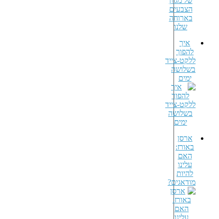
איך
להפוך
ללקט-צייד
בשלושה
ימים
ארסן
באורז:
האם
עלינו
להיות
מודאגים?