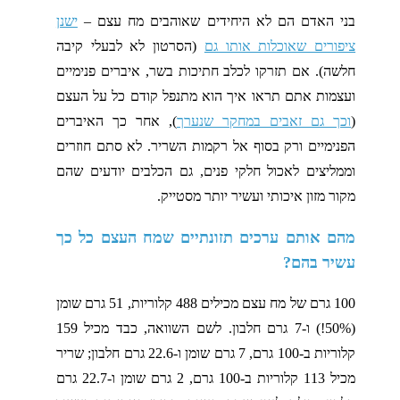
בני האדם הם לא היחידים שאוהבים מח עצם –
ישנן
ציפורים שאוכלות אותו גם
(הסרטון לא לבעלי קיבה
חלשה). אם תזרקו לכלב חתיכות בשר, איברים פנימיים
ועצמות אתם תראו איך הוא מתנפל קודם כל על העצם
(
וכך גם זאבים במחקר שנערך
), אחר כך האיברים
הפנימיים ורק בסוף אל רקמות השריר. לא סתם חוזרים
וממליצים לאכול חלקי פנים, גם הכלבים יודעים שהם
מקור מזון איכותי ועשיר יותר מסטייק.
מהם אותם ערכים תזונתיים שמח העצם כל כך
עשיר בהם?
100 גרם של מח עצם מכילים 488 קלוריות, 51 גרם שומן
(50%!) ו-7 גרם חלבון. לשם השוואה, כבד מכיל 159
קלוריות ב-100 גרם, 7 גרם שומן ו-22.6 גרם חלבון; שריר
מכיל 113 קלוריות ב-100 גרם, 2 גרם שומן ו-22.7 גרם