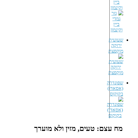
ביין
וקינמון
שעועית
ירוקה
מוקפצת
שפונדרה
(אסאדו)
בקוקוס
מח עצם: טעים, מזין ולא מוערך