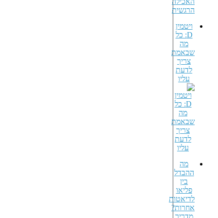
ויטמין
D: כל
מה
שבאמת
צריך
לדעת
עליו
מה
ההבדל
בין
פליאו
לדיאטות
אחרות?
מדריך