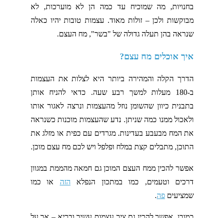
בחנויות, מה שמוכיח עד כמה הן לא מוערכות, לא
מבוקשות ולכן – זולות מאוד. עצמות טובות יהיו כאלה
שנראה בהן תעלה גדולה של "בשר", מח העצם.
איך אוכלים מח עצם?
הדרך הקלה והמהירה ביותר היא לצלות את העצמות
ב-180 מעלות למשך רבע שעה. כדאי להניח אותן
בתבנית כיוון שהשומן נוזל מהעצמות ונרצה לאגור אותו
ולאכול ממנו כמה שניתן. נדע שהעצמות מוכנות כשנראה
את המח מבעבע בעדינות. מגרדים עם כפית או מזלג את
התוכן, מתבלים קצת במלח ופלפל ויש לכם מח עצם מוכן.
אפשר להכין ממח העצם המוכן גם חמאה מהממת במגוון
דרכים וטעמים, כמו במתכון הנפלא
הזה
או כמו
שמציעים
פה
.
כמובן, אפשר להכין גם ציר עצמות עשיר ובריא – אך על