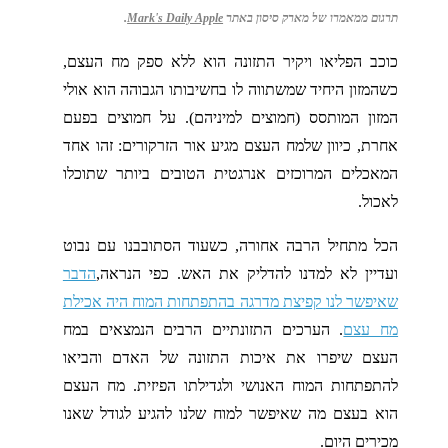
תרגום ממאמרו של מארק סיסון באתר
Mark's Daily Apple
.
כוכב הפליאו ויקיר התזונה הוא ללא ספק מח העצם,
כשהמזון היחיד שמשתווה לו בחשיבותו הגבוהה הוא אולי
המזון המותסס (חמוצים למיניהם). על חמוצים בפעם
אחרת, כיוון שלמח העצם מגיע אור הזרקורים: זהו אחד
המאכלים המרוכזים אנרגטית הטובים ביותר שתוכלו
לאכול.
הכל מתחיל הרבה אחורה, כשעוד הסתובבנו עם נבוט
ועדיין לא למדנו להדליק את האש. כפי הנראה,
הדבר
שאיפשר לנו קפיצת מדרגה בהתפתחות המוח היה אכילת
מח עצם
. הערכים התזונתיים הרבים הנמצאים במח
העצם שיפרו את איכות התזונה של האדם והביאו
להתפתחות המוח האנושי ולגדילתו הפיזית. מח העצם
הוא בעצם מה שאיפשר למוח שלנו להגיע לגודל שאנו
מכירים היום.