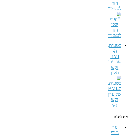
חזר
לעצמו"
בטעות,
ה-
BMI
של ערן
זקש
תקין
מתכונים
גזר
גמדי