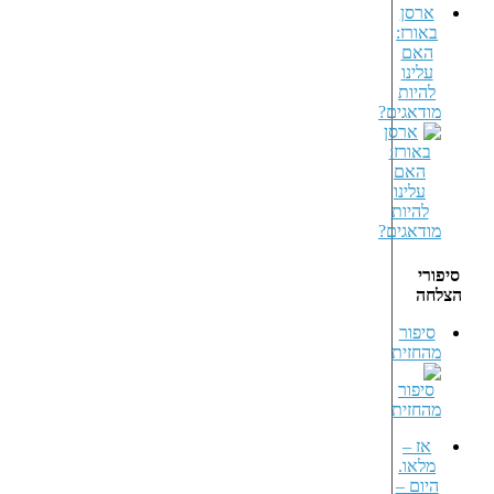
ארסן
באורז:
האם
עלינו
להיות
מודאגים?
סיפורי
הצלחה
סיפור
מהחזית
אז –
מלאו.
היום –