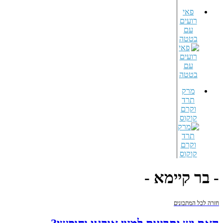
פאי
רועים
עם
בטטה
מרק
תרד
וקרם
קוקוס
- בר קיימא -
חזרה לכל המתכונים