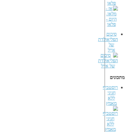
פלאו
סיכום
הפליאולדת
של
אייל
מתכונים
רוסטביף
חגיגי
ללא
מאמץ