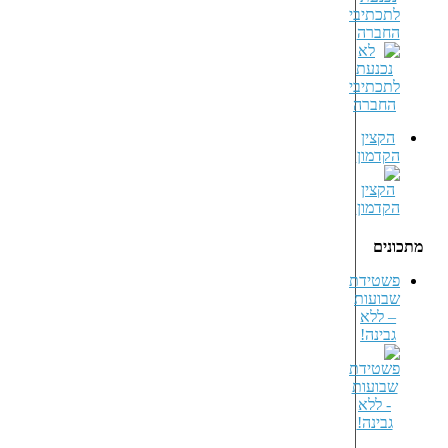
לתכתיבי
החברה
הקצין
הקדמון
מתכונים
פשטידת
שבועות
– ללא
גבינה!