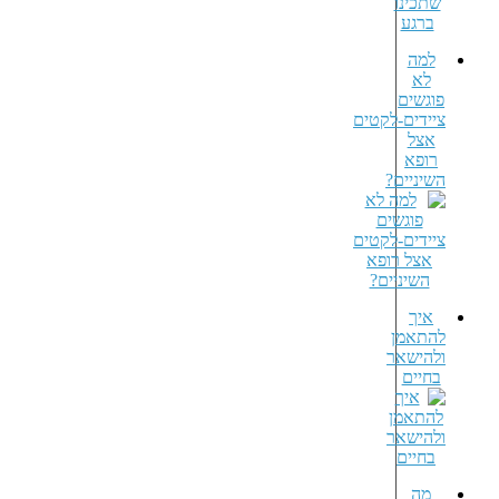
למה
לא
פוגשים
ציידים-לקטים
אצל
רופא
השיניים?
איך
להתאמן
ולהישאר
בחיים
מה