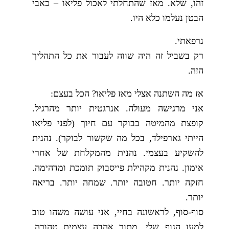
זהו, שלא. מאז שהתחלתי לאכול פליאו – כאבי
הבטן נעלמו כלא היו.
נרפאתי.
רק בשביל זה היה שווה לעבור את כל התהליך
הזה.
אז מה השתנה אצלי מאז פליאו? הכל בעצם:
אני מרגישה מעולה. אנרגטית יותר מהרגיל.
קופצת מהמיטה בבוקר עם חיוך (לפני פליאו
הייתי גארפילד, בכל מה שקשור לבוקר). נהנית
להשקיע בעצמי. נהנית מהמקלחת של אחרי
אימון. נהנית מקהילת פייסבוק תומכת ומדהימה.
חזקה יותר. חטובה יותר. שמחה יותר. בריאה
יותר.
סוף-סוף, לראשונה בחיי, אני עושה משהו טוב
למען הגוף שלי. מתוך אהבה עצמית טהורה.