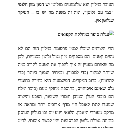
העובר בגיליון הוא שלנמנעים מגלוטן
יש המון מזון חלופי
"כמו עם גלוטן", ומה זה משנה מה יש בו – העיקר
שגלוטן אין.
הרי היצרנים שיכלו לממן פרסומת בגיליון הזה הם לא
גופים קטנים. הם מספקים מזון נטול גלוטן בכמויות, ולכן
מה שאותם מעניין זה איך להפוך את הטעם לקרוב כמה
שיותר למקור (כדי למכור), ובמחיר הנמוך ביותר (כדי
להרוויח). ברוב המקרים, המשמעות היא בחירה ב
חומרי
גלם שאינם איכותיים
, בתוספת מחזקי טעם (סוכר ומלח
הם כוכבי העל) וכמובן חומרי השימור, הצבע והייצוב
שנועדו לתת לאוכל חיי מדף ארוכים יותר ומראה או
מרקם מעוררי תיאבון. הלוואי ויגיע יום ובו בגיליון העוסק
בתזונה נטולת גלוטן הפרסומות יהיו לבשר איכותי, לדייג