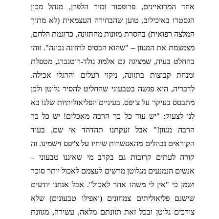
אחד המרואיינים, פרופסור זמיר הלפרן, מנהל מכון
הגסטרו באיכילוב, טוען שהבחירה העצמאית (לא מתוך
המלצה רפואית) בהסרת מזונות מהתזונה, כדוגמת הלחם,
מצמצמת את המגוון – "שהוא הבסיס לתזונה נכונה". זוהי
בהחלט בעיה, שמציגה גם אלמוג גולד-רוטנברג, מטפלת
ומנחת קבוצות בתזונה, ניקוי רעלים והרגלי אכילה.
לדבריה, היא פגשה בטבעוני שהחליט להסיר גלוטן ולכן
מתבסס בעיקר על צ'יפס. בעיניים הפליאוליתיות שלנו בא
לנו לצעוק: "יש עוד כל כך הרבה מאכלים! יש כל כך
הרבה מגוון!" אבל זעקתנו תהדהד אי שם, בעוד
הקוראים נבהלים מהאפשרות שיחיו על צ'יפס וישמינו. זה
קורה לעתים קרובות גם בקרב מי שאיננו טבעוני –
אנשים הנמנעים מגלוטן מרשים לעצמם לאכול יותר סוכר
ושמן כי "אין לי משהו אחר לאכול". אבל אנחנו יודעים
שישנם פליאוליתים צמחונים (ואפילו טבעונים) שלא
צורכים גלוטן ובכל זאת תזונתם מלאה, עשירה, מגוונת