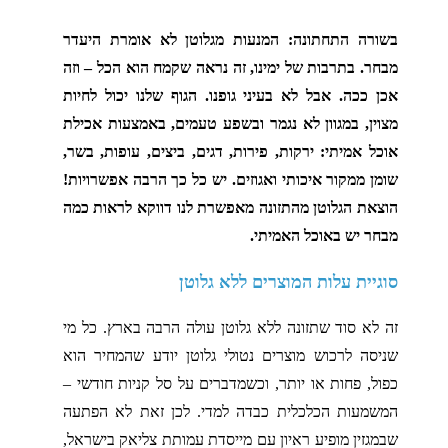
בשורה התחתונה: המנעות מגלוטן לא אומרת היעדר
מבחר. בתרבות של ימינו, זה נראה שקמח הוא הכל – וזה
אכן ככה. אבל לא בעיני גופנו. הגוף שלנו יכול לחיות
מצוין, במגוון לא נגמר ובשפע טעמים, באמצעות אכילת
אוכל אמיתי: ירקות, פירות, דגים, ביצים, עופות, בשר,
שומן ממקור איכותי ואגוזים. יש כל כך הרבה אפשרויות!
הוצאת הגלוטן מהתזונה מאפשרת לנו דווקא לראות כמה
מבחר יש באוכל האמיתי.
סוגיית עלות המוצרים ללא גלוטן
זה לא סוד שתזונה ללא גלוטן עולה הרבה בארץ. כל מי
שניסה לרכוש מוצרים נטולי גלוטן יודע שהמחיר הוא
כפול, פחות או יותר, וכשמדברים על סל קניות חודשי –
המשמעות הכלכלית כבדה למדי. לכן זאת לא הפתעה
שבמגזין מופיע ראיון עם מייסדת עמותת צליאק בישראל,