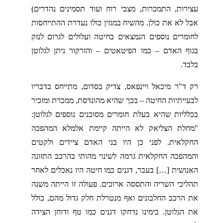
עצירות, התמכרות, מצבי רוח ועוד תסמינים נהדרים)
אבל לא את כולן. מהשיח במגזין כולו נעדרת ההתייחסות
לחומרים נוספים הנמצאים בחיטה ועלולים לגרום לנזק
בגוף האדם – כמו הפיטאטים – והזרקור ניתן לגלוטן
בלבד.
רק ד"ר מיכאל ויינפאס, צדיק בסדום, מתייחס בדבריו
לבעייתיות החיטה – בכך שהיא מהונדסת, ממכרת ומזכיר
בכלליות שהיא בעלת חומרים מסוכנים נוספים לגלוטן:
"מחלת הצליאק לא הייתה קיימת אלמלא המהפכה
החקלאית. לפני כן היו בני האדם ציידים ולקטים
והמהפכה החקלאית גרמה לשינוי מהותי בהרכב התזונה
האנושית […] בעבר, דגנים כמו חיטה היו נאכלים לאחר
תהליכי השריה והתססה ארוכים. פעולה זו הייתה משנה
את הרכב החלבונים ואף מנטרלת חלק גדול מהם, כולל
את הגלוטן. בימינו נדחקו דגנים כמו טף ודוחן הצידה