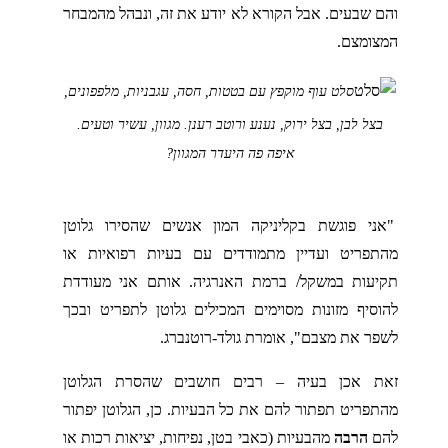
והם שבעים. אבל הקורא לא יודע את זה, ונבהל מהמבחר
המצומצם.
סלט עוף מוקפץ עם בטטות, חסה, עגבניות, מלפפונים,
בצל לבן, בצל ירוק, נענע ורוטב רענן. מגוון, עשיר וטעים.
איפה פה היעדר המגוון?
"אני פוגשת בקליניקה המון אנשים שהסירו גלוטן
מהתפריט ועדיין מתמודדים עם בעיות רפואיות או
תקיעות במשקל/ ברמת האנרגיה. אותם אני מעודדת
להוסיף מזונות מסוימים המכילים גלוטן לתפריט ובכך
לשפר את מצבם", אומרת גולד-רוטנברג.
זאת אכן בעיה – רבים חושבים שהסרת הגלוטן
מהתפריט תפתור להם את כל הבעיות. כן, הגלוטן יפתור
להם
הרבה
מהבעיות (כאבי בטן, נפיחות, יציאות רכות או