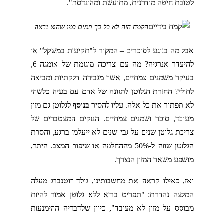
לטובת חיטה מודרנית, מתועשת ומהונדסת".
הקמח הזה לא כל כך תמים כמו שהוא נראה
אבל מה בנוגע לסוכרים – המקור ל"תקיעות במשקל" או
להיעדר אנרגיה? מה עם צריכה מוגזמת של אומגה 6,
בעיקר משמנים צמחיים, אשר מגבירה דלקתיות ומביאה
לחולי? החזרת הגלוטן לתזונה של אדם עם בעיה כלשהי
לא תפתור את כל אלה. עליו להסיר
בנוסף
לגלוטן גם מזון
מעובד, סוכר ושמנים צמחיים. הנזקים המצטברים של
צריכת גלוטן שנים על גבי שנים לא ייעלמו ברגע, והסרת
הגלוטן שווה ל-50% מההחלמה או שיפור המצב. היתר,
מושפע משאר המזון הנצרך.
ואז, כאילו קראה את מחשבותינו, גולד-רוטנברג מעלה
המלצה נהדרת: "תפריט בריא ללא גלוטן אמור להיות
מבוסס על מזון לא מעובד", כיוון שלדבריה ההימנעות