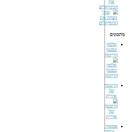
את
הכימיקלים
מתכונים
סלמון
בסגנון
חריימה
הרטטוי
של
אירית
אסאדו
– גרסה