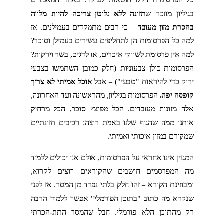
בגיליון מוזכר ש
תזונה ללא גלוטן צריכה להיות מלווה
בהסרת מזון מעובד
– כי רבים מתמקדים בעמילנים. אז
למה כל הפרסומות הן לתחליפים עשירים בעמילן וסוכר?
למה אין פרסומת לשווקי איכרים, או לדגים, בשר וירקות?
הפרסומות כולן צבעוניות (חלק כמובן השתמשו בצבעי
ירוק כדי להיראות "טבעי") – אבל
אוכל אמיתי לא צריך
קופסה יפה.
הפרסומות בגיליון, מהראשונה ועד האחרונה,
אלה מזונות מעובדים. הכל מפוצץ סוכר, הכל מרחיק
אותנו ממה שהגוף שלנו באמת רוצה: רכיבים תזונתיים
שמקורם במזון איכותי ואמיתי.
המגזין אינו אחראי על הפרסומות, אולם אנו יכולים ללמוד
מה המפרסמים חושבים שהקוראים רוצים לקרוא,
ומבחינת הקורא – זהו חלק בלתי נפרד מן המסר. אז לפני
שנקרא מה כתוב "בתוכן הפורמלי" אפשר ללמוד הרבה
רק מהתוכן הלא פורמלי. חבל שהמסר התת-הכרתי