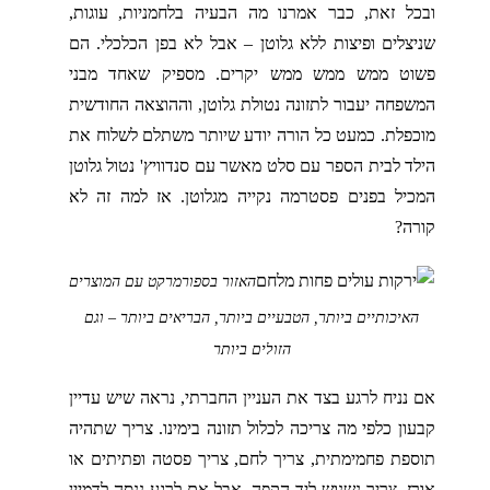
ובכל זאת, כבר אמרנו מה הבעיה בלחמניות, עוגות,
שניצלים ופיצות ללא גלוטן – אבל לא בפן הכלכלי. הם
פשוט ממש ממש ממש יקרים. מספיק שאחד מבני
המשפחה יעבור לתזונה נטולת גלוטן, וההוצאה החודשית
מוכפלת. כמעט כל הורה יודע שיותר משתלם לשלוח את
הילד לבית הספר עם סלט מאשר עם סנדוויץ' נטול גלוטן
המכיל בפנים פסטרמה נקייה מגלוטן. אז למה זה לא
קורה?
האזור בספורמרקט עם המוצרים
האיכותיים ביותר, הטבעיים ביותר, הבריאים ביותר – וגם
הזולים ביותר
אם נניח לרגע בצד את העניין החברתי, נראה שיש עדיין
קבעון כלפי מה צריכה לכלול תזונה בימינו. צריך שתהיה
תוספת פחמימתית, צריך לחם, צריך פסטה ופתיתים או
אורז, צריך נשנוש ליד הקפה. אבל אם לרגע ננסה לדמיין