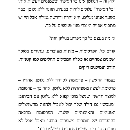
וקוץ זה – הגלוטן אינו כל הסיפור וכשמנסים לעשות אותו
"כל הסיפור" עלולים להיות בבעיה. תזונה ללא גלוטן, כבר
בשער אנחנו מגלים, היא יקרה ודורשת גמילה אבל היי יש
מתכוני אפייה ומוצרי מזון שמפצים על כך.
אז מה בעצם כל כך מפריע בגיליון הזה?
קודם כל, הפרסומות – מזונות מעובדים, עתירים בסוכר
ושמנים צמחיים או כאלה המכילים תחליפים כמו קטניות,
תירס ועמילנים ריקים
בעמוד הראשון – פרסומת לסיידר ללא גלוטן. אחריו –
פרסומת לפיצה משפחתית ללא גלוטן. אחר כך – פרסומת
למוצר חדשני: שניצל מוכן קפוא ללא גלוטן עם הכיתוב:
"מעכשיו גם הילד שלך יכול לאכול ולהנות מהשניצלים
הטעימים והאיכותיים שלנו". הפרסומת מתגאה
בהיעדרם של חומרים משמרים וצבעי מאכל אבל לא
מזכירה סוכרים, שמנים צמחיים, עמילנים וכד'.