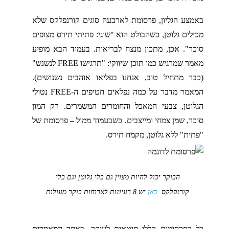
באמצע הגליון, פרסומת לארבעה סוגים קורנפלקס שלא
מכילים גלוטן, כשהבולט הוא "שוגי: פתיתי תירס מצופים
סוכר". אכן, מתכון מנצח לבריאות. בעמוד הבא מופיע
מאמר שמרגיש כמו תוכן שיווקי: "תרגישו FREE לנשנש"
(כבר מתחיל טוב, אנחנו בפליאו אוהבים נשנושים).
המאמר מדבר על כמה נפלאים חטיפים ה-FREE נטולי
הגלוטן, צבעי המאכל והחומרים המשמרים. רק המון
סוכר, שמן צמחי ומייצבים. כשבעמוד ממול – פרסומת של
"פתית" ללא גלוטן, מקמח תירס.
הבוקר יכול להיות מצוין גם בלי גלוטן וגם בלי
קורנפלקס.
כאן
יש 8 רעיונות לארוחות בוקר מעולות
כל הפרסומות הללו חוטאות לעיקר. באחד המאמרים