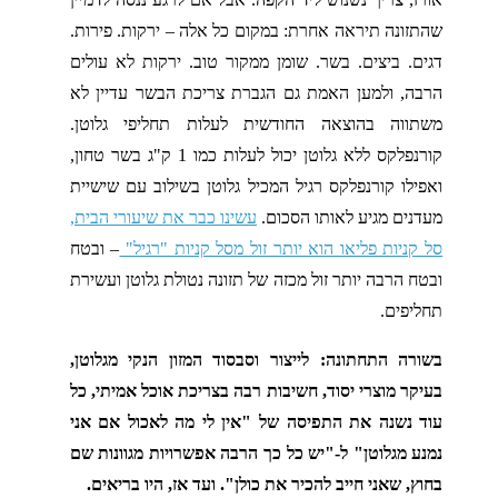
שהתזונה תיראה אחרת: במקום כל אלה – ירקות. פירות.
דגים. ביצים. בשר. שומן ממקור טוב. ירקות לא עולים
הרבה, ולמען האמת גם הגברת צריכת הבשר עדיין לא
משתווה בהוצאה החודשית לעלות תחליפי גלוטן.
קורנפלקס ללא גלוטן יכול לעלות כמו 1 ק"ג בשר טחון,
ואפילו קורנפלקס רגיל המכיל גלוטן בשילוב עם שישיית
מעדנים מגיע לאותו הסכום.
עשינו כבר את שיעורי הבית,
סל קניות פליאו הוא יותר זול מסל קניות "רגיל"
– ובטח
ובטח הרבה יותר זול מכזה של תזונה נטולת גלוטן ועשירת
תחליפים.
בשורה התחתונה: לייצור וסבסוד המזון הנקי מגלוטן,
בעיקר מוצרי יסוד, חשיבות רבה בצריכת אוכל אמיתי, כל
עוד נשנה את התפיסה של "אין לי מה לאכול אם אני
נמנע מגלוטן" ל-"יש כל כך הרבה אפשרויות מגוונות שם
בחוץ, שאני חייב להכיר את כולן". ועד אז, היו בריאים.