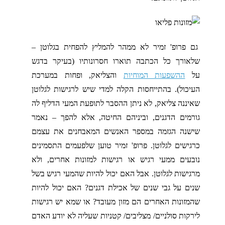
גם פרופ' זמיר לא ממהר להמליץ להפחית בגלוטן –
שלאורך כל הכתבה תוארו חסרונותיו (בעיקר בדגש
על
ההשפעות המוחיות
והצליאק, ופחות במערכת
העיכול). בהתייחסות הקלה למדי שיש לרגישות לגלוטן
שאיננה צליאק, לא ניתן ההסבר לתופעת המעי הדליף לה
גורמים הדגנים, וביניהם החיטה, אלא להפך – נאמר
שישנה הגזמה במספר האנשים המאבחנים את עצמם
כרגישים לגלוטן. פרופ' זמיר טוען שלפעמים התסמינים
נובעים ממעי רגיש או רגישות למזונות אחרים, ולא
מרגישות לגלוטן. אבל האם יכול להיות שהמעי רגיש בשל
שנים על גבי שנים של אכילת דגנים? האם יכול להיות
שהמזונות האחרים הם מזון מעובד? או שמא יש רגישות
לירקות סולניים/ מצליבים/ קטניות שעליה לא יודע האדם