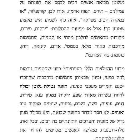
מגלוטן מביאה אנשים רבים לבסס את תזונתם על
עמילנים – תירס, תפוח אדמה, אורז לבן, קורנפלור, "או
במקרה הטוב טפיוקה". איזה כיף לשמוע איש מקצוע
שטוען כך! אבל אז מגיעות ההמלצות: "ירקות, פירות,
מקורות מתאימים לחלבון מהחי או קטניות, ופחמימות
מורכבות כאורז מלא/ בסמטי/ אדום, קינואה, דוחן,
כוסמת, טף ואמרנט".
מדוע ההמלצות הללו בעייתיות? כיוון שקטניות גורמות
לנזק במעי, וכיוון שבאותן פחמימות מורכבות שהוזכרו
ישנם חומרים מעכבי ספיגה.
תזונה נטולת גלוטן יכולה
להיות עשירה מאוד: שפע ירקות במגוון ענק, פירות,
דגים, עופות, בשר, ביצים, גבינות, שומנים ממקור טוב
ואגוזים.
לא חסר מבחר בתזונה שכזאת, היא מכילה מגוון
גדול של מזונות והערכים התזונתיים בה רבים. ובכל זאת,
גולד-רוטנברג ממליצה לאנשים מסוימים להחזיר את
הגלוטן לתזונתם.