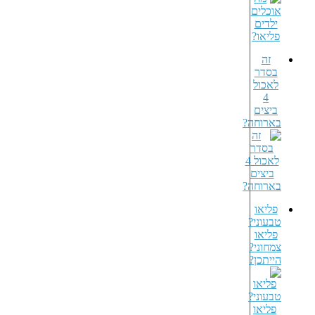
זה
בסדר
לאכול
4
ביצים
בארוחה?
פליאו
טבעוני?
פליאו
צמחוני?
הייתכן?