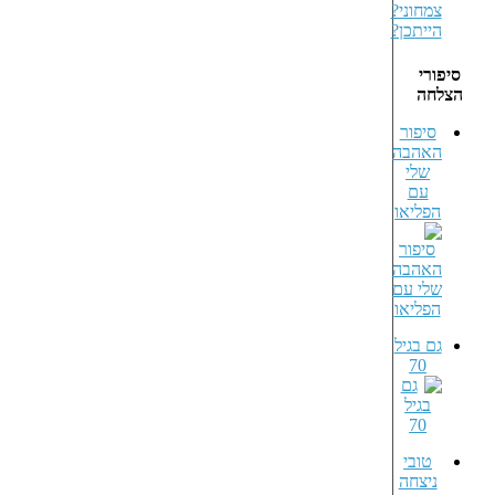
סיפורי
הצלחה
סיפור
האהבה
שלי
עם
הפליאו
גם בגיל
70
טובי
ניצחה