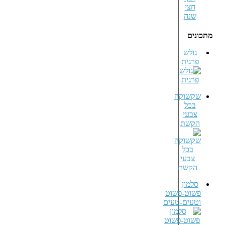
מתכונים
גולש
פרגית
שקשוקה
בכל
צבעי
הקשת
סלמון
פשוט-פשוט
וטעים-טעים