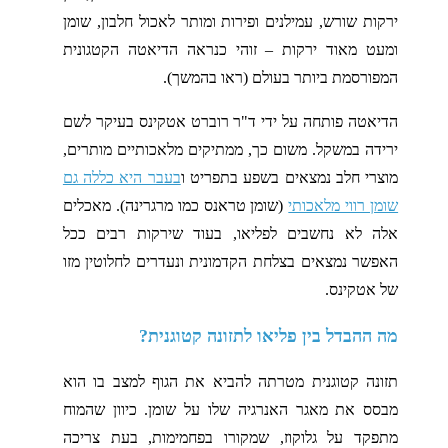
ירקות שורש, עמילנים ופירות ומותר לאכול חלבון, שומן
ומעט מאוד ירקות – זוהי כנראה הדיאטה הקטגונית
המפורסמת ביותר בעולם (ראו בהמשך).
הדיאטה פותחה על ידי ד"ר רוברט אטקינס בעיקר לשם
ירידה במשקל. משום כך, ממתיקים מלאכותיים מותרים,
מוצרי חלב נמצאים בשפע בתפריט ו
בעבר היא כללה גם
שומן רווי מלאכותי
(שומן טראנס כמו מרגרינה). מאכלים
אלה לא נחשבים לפליאו, בעוד שירקות רבים ככל
האפשר נמצאים בצלחת הקדמונית ונעדרים לחלוטין מזו
של אטקינס.
מה ההבדל בין פליאו לתזונה קטוגנית?
תזונה קטוגנית מטרתה להביא את הגוף למצב בו הוא
מבסס את מאגר האנרגיה שלו על שומן. כיוון שהמוח
מתפקד על גלוקוז, שמקורו בפחמימות, בעת צריכה