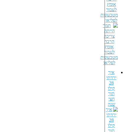
אומץ
לעבור
מטבעונות
לפליאו
איך
ירדתי
28
קילו
תוך
חצי
שנה