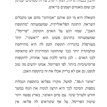
חלבון בכמות גדולה, המון ירקות, פירות מסוימים ובמינון
וכן שומן מאגוזים ושמנים בריאים.
השאלה היא מי הם אותם "אבותינו" מהם אנו מקבלים
השראה. התזונה הפליאוליתית, שמשמעותה "מתקופת
האבן", שמה דגש על האדם הקדמון. "פריימל",
שמשמעותה בתרגום פשוט הוא "ראשוני", יותר
מעורפלת בהגדרת תקופת הזמן לה היא מתייחסת
ומתמקדת יותר בכך שהתזונה המודרנית לא מתאימה
לבני האדם – לכן כדאי ללכת צעד אחורה, לתקופות
פרימיטיביות ביותר. לפי הפריימל, אנחנו יודעים מה טוב
לגופנו, גם אם לא בדיוק אכלו את זה בתקופת האבן.
"אתגר ה-30", למשל, מקורו בפליאו בתוספת הגבלות
נוספות. הסיבה לכך היא הרצון לנקות את הגוף במשך
חודש ולערוך שינוי. עם סיום האתגר, בארץ נפוצה יותר
שיטת הפריימל, על אף שקוראים לה פליאו. אין