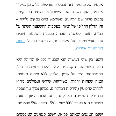
אפסית של פחמימות והתבססות מוחלטת על שומן כמקור
אנרגיה, הגוף משנה את המטבוליזם ומייצר גופי קיטון
(מכאן מקור שם התזונה) ומשתמש בהם במקום גלוקוז –
זהו הדלק החלופי של המוח. בעקבות ההשפעה השונה על
המוח, תזונה קטוגנית הוכחה כבעלת השפעה חיובית
עבור אפילפטים, חולי אלצהיימר, אוטיסטים ובעלי
בעיות
ניורולוגיות אחרות
.
השוני בין שתי הגישות הוא שבעוד בפליאו התזונה היא
דלה בפחמימה, הקטוגנית לא כוללת פחמימות כלל.
ההתבססות היא על שומן וחלבון, ללא פירות ואגוזים,
וכמה שפחות ירקות, כשירקות שורש ועמילנים מחוץ
לתחום לחלוטין (הירקות המותרים, במינון נמוך עד אפסי,
הם ירקות עליים). באופן גס, יחס אבות המזון בתזונה
קטוגנית הוא בערך 80% שומן, 15% חלבון, 5% פחמימה.
ישנם קטוגנים שאינם פליאו, וישנם קטוגנים שמבססים