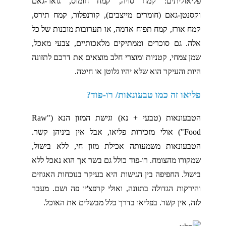
פליאוליתים: קמח סויה, קמח חומוס, גואר-גאם
וקסנטן-גאם (חומרים מייצבים), קורנפלור, קמח תירס,
קמח אורז, קמח תפוח אדמה, או תערובות מוכנות של כל
אלה. גם סוכרים וממתיקים מלאכותיים, צבעי מאכל,
שמן צמחי, קטניות ומוצרי חלב מוצאים את דרכם לתזונה
היות והעיקר הוא שלא יהיו גלוטן או חיטה.
פליאו זה כמו טבעונאות/ רו-פוד?
הטבעונאות (טבעי + נא) וגישת המזון הנא ("Raw
Food") אולי מזכירות פליאו, אבל אין ביניהן קשר.
הטבעונאות משמעותה אכילת מזון חי, ללא בישול,
שמקורו מהצומח. רו-פוד כולל גם בשר אך הוא נאכל ללא
בישול. החפיפה בין הגישות היא בעיקר בנוכחות האגוזים
והירקות הגדולה בתזונה, ואולי קרפצ'יו פה ושם. מעבר
לזה, אין קשר. בפליאו בדרך כלל מבשלים את האוכל.