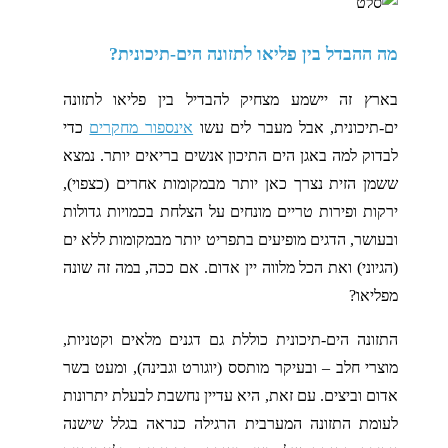
מה ההבדל בין פליאו לתזונה הים-תיכונית?
בארץ זה יישמע מצחיק להבדיל בין פליאו לתזונה
ים-תיכונית, אבל מעבר לים עשו
אינספור מחקרים
כדי
לבדוק למה באגן הים התיכון אנשים בריאים יותר. נמצא
ששמן הזית נצרך כאן יותר מבמקומות אחרים (כצפוי),
ירקות ופירות טריים מונחים על הצלחת בכמויות גדולות
ובעושר, הדגים מופיעים בתפריט יותר מבמקומות ללא ים
(הגיוני) ואת הכל מלווה יין אדום. אם ככה, במה זה שונה
מפליאו?
התזונה הים-תיכונית כוללת גם דגנים מלאים וקטניות,
מוצרי חלב – ובעיקר מותסס (יוגורט וגבינה), ומעט בשר
אדום וביצים. עם זאת, היא עדיין נחשבת לבעלת יתרונות
לעומת התזונה המערבית הרגילה כנראה בגלל שישנה