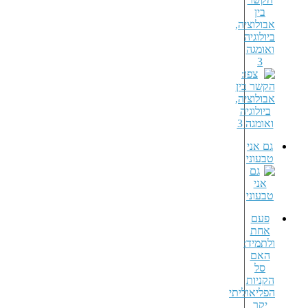
בין
אבולוציה,
ביולוגיה
ואומגה
3
גם אני
טבעוני
פעם
אחת
ולתמיד:
האם
סל
הקניות
הפליאוליתי
יקר