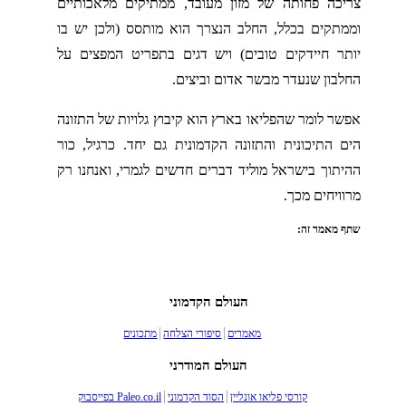
צריכה פחותה של מזון מעובד, ממתיקים מלאכותיים
וממתקים בכלל, החלב הנצרך הוא מותסס (ולכן יש בו
יותר חיידקים טובים) ויש דגים בתפריט המפצים על
החלבון שנעדר מבשר אדום וביצים.
אפשר לומר שהפליאו בארץ הוא קיבוץ גלויות של התזונה
הים התיכונית והתזונה הקדמונית גם יחד. כרגיל, כור
ההיתוך בישראל מוליד דברים חדשים לגמרי, ואנחנו רק
מרוויחים מכך.
שתף מאמר זה:
העולם הקדמוני
מאמרים
סיפורי הצלחה
מתכונים
העולם המודרני
קורסי פליאו אונליין
הסוד הקדמוני
Paleo.co.il בפייסבוק