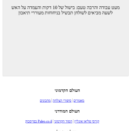
מעט עבודה והרבה טעם: בישול של 10 דקות והעמדה על האש
לשעה מביאים לשולחן תבשיל בניחוחות מעוררי תיאבון
העולם הקדמוני
מאמרים
סיפורי הצלחה
מתכונים
העולם המודרני
קורסי פליאו אונליין
הסוד הקדמוני
Paleo.co.il בפייסבוק