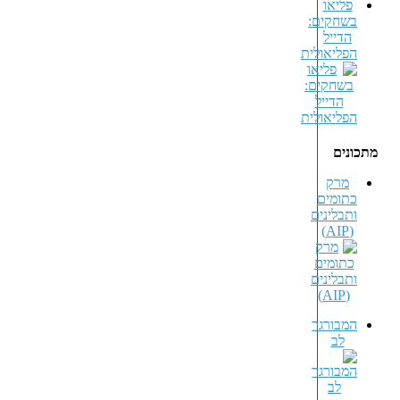
פליאו
בשחקים:
הדייל
הפליאולית
מתכונים
מרק
כתומים
ותבלינים
(AIP)
המבורגר
לב