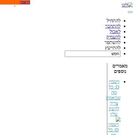
הדפסה
להתחיל
להתחבר
לאכול
להעמיק
להשתפר
להתייעץ
מאמרים
נוספים
ויטמין
D: כל
מה
שבאמת
צריך
לדעת
עליו