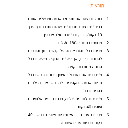
הוראות
רוחצים היטב את תפוחי האדמה ומבשלים אותם
בסיר עם מים רותחים עד שהם מתרככים (בערך
10 דקות), בודקים בעזרת מזלג או סכין.
מחממים תנור ל-180 מעלות.
מניחים כל תפוח אדמה על קרש חיתוך ופורסים
לפרוסות דקות, אך לא עד הסוף - משאירים כל
פרוסה מחוברת בקצה.
מערבבים את התיבול והשמן ביחד ומברישים כל
תפוח אדמה. מקפידים להבריש את הפלחים
בפנים גם כן.
מעבירים לתבנית צלייה, מכסים בנייר אלומיניום
ואופים 40 דקות.
מסירים את נייר האלומיניום ואופים במשך 40
דקות נוספות עד להשחמה.