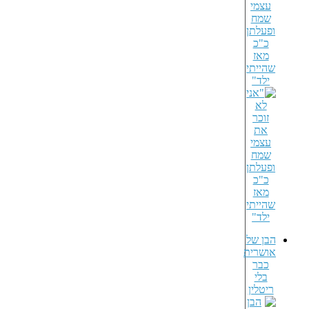
עצמי
שמח
ופעלתן
כ"כ
מאז
שהייתי
ילד"
הבן של
אושרית
כבר
בלי
ריטלין