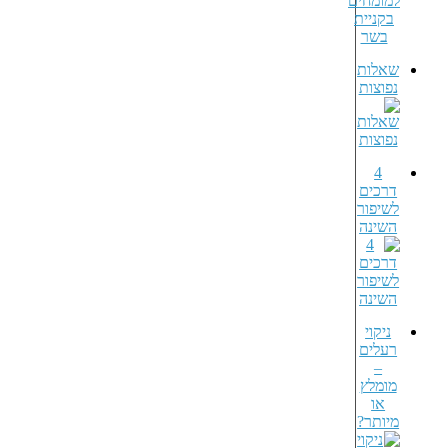
שאלות
נפוצות
4
דרכים
לשיפור
השינה
ניקוי
רעלים
–
מומלץ
או
מיותר?