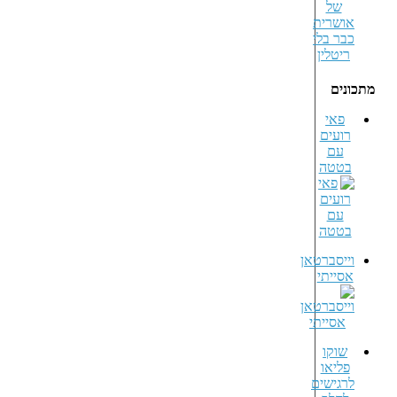
מתכונים
פאי
רועים
עם
בטטה
וייסברטאן
אסייתי
שוקו
פליאו
לרגישים