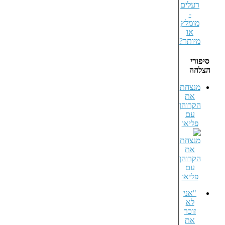
סיפורי
הצלחה
מנצחת
את
הקרוהן
עם
פליאו
"אני
לא
זוכר
את