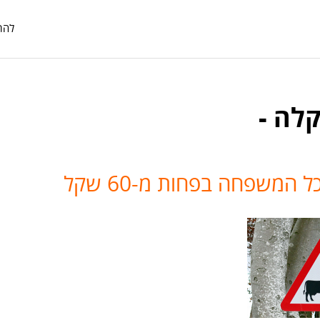
להת
קלה -