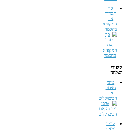
כך
תסדרו
את
המקפיא
בחכמה
סיפורי
הצלחה
טובי
ניצחה
את
הכימיקלים
ליניב
נמאס