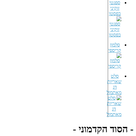
ספגטי
זוקיני
בפסטו
סלמון
קריספי
סלט
שאריות
דג
מאתמול
- הסוד הקדמוני -