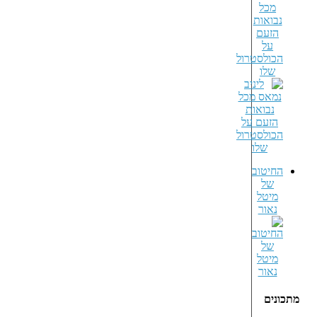
מכל
נבואות
הזעם
על
הכולסטרול
שלו
החיטוב
של
מיטל
נאור
מתכונים