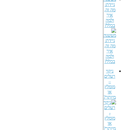
ניידת:
מה זה,
איך
ולמה
בכלל?
ניקוי
רעלים
–
מומלץ
או
מיותר?