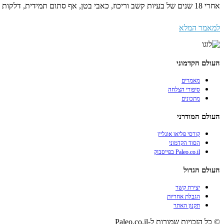
אחרי 18 שנים של בעיות קשב וריכוז, כאבי בטן, אף סתום תמידית, דלקות חוזרות, עייפות כרונית וסיוט מתמשך – התזונה הקדמונית הצילה לחייל שלנו את החיים
למאמר המלא
העולם הקדמוני
מאמרים
סיפורי הצלחה
מתכונים
העולם המודרני
קורסי פליאו אונליין
הסוד הקדמוני
Paleo.co.il בפייסבוק
העולם הגדול
יצירת קשר
הגבלת אחריות
תקנון האתר
© כל הזכויות שמורות ל-Paleo.co.il