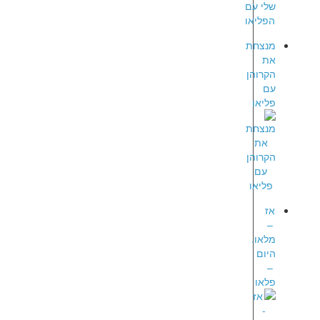
מנצחת
את
הקרוהן
עם
פליאו
אז
–
מלאו.
היום
–
פלאו