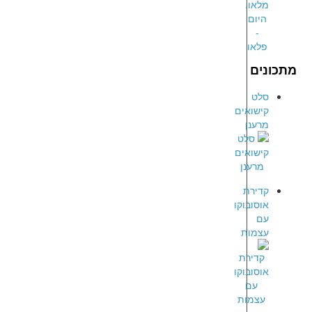
מתכונים
סלט
קישואים
מרענן
קדירת
אוסובוקו
עם
עצמות