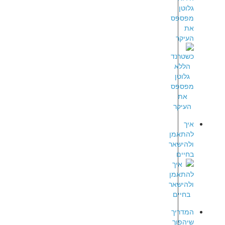
גלוטן
מפספס
את
העיקר
איך
להתאמן
ולהישאר
בחיים
המדריך
שיהפוך