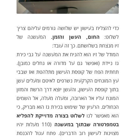
כדי להצליח בעישון יש שלושה גורמים עליהם צריך
לשלוט:
החום, העשן והזמן.
המעשנה של
זיו מנצחת בשלושתם. כך זה עובד:
המודל של זיו הוא להניח את המעשנה על גבי כירת
גז ניידת (ואפשר גם על מדורה או גחלים כמובן).
תחתית הפח של קופסת העישון מתלהטת ואז שבבי
עץ המונחים הקרקעית נשרפים לאיטם ומעלים עשן
בתוך קופסת העישון, והעשן יוצא דרך הרשת והמזון
המונח עליו אל הארובה, ומעלה מעלה, אל השמים
הכחולים. הרעיון של שימוש בכירת גז הוא מבריק, כי
הוא מאפשר לנו
לשלוט בצורה מדוייקת להפליא
בטמפרטורה שבתוך במעשנה
(110 מעלות יהיו
מצוינות לעישון רוב הדברים). פתח עגול להכנסת