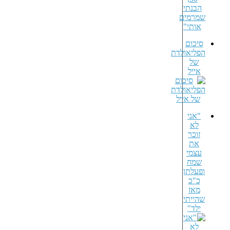
סיכום
הפליאולדת
של
אייל
"אני
לא
זוכר
את
עצמי
שמח
ופעלתן
כ"כ
מאז
שהייתי
ילד"