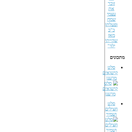
מתכונים
סלט
קישואים
מרענן
סלט
חצילים
ושמיר