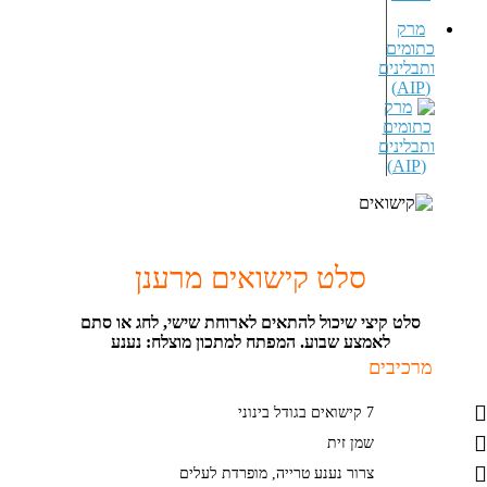
מרק
כתומים
ותבלינים
(AIP)
סלט קישואים מרענן
סלט קיצי שיכול להתאים לארוחת שישי, לחג או סתם
לאמצע שבוע. המפתח למתכון מוצלח: נענע
מרכיבים
7 קישואים בגודל בינוני
שמן זית
צרור נענע טרייה, מופרדת לעלים