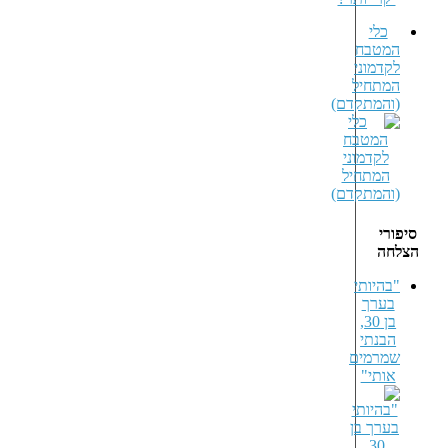
כלי
המטבח
לקדמוני
המתחיל
(והמתקדם)
סיפורי
הצלחה
"בהיותי
בערך
בן 30,
הבנתי
שמרמים
אותי"