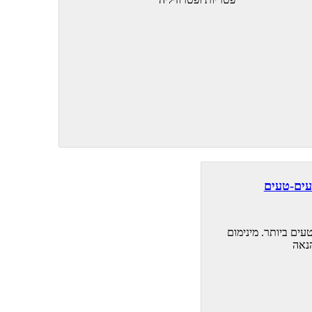
עים-טעים
עים ביותר. מינימום
נאה