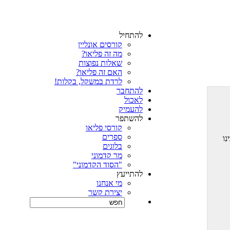
להתחיל
קורסים אונליין
מה זה פליאו?
שאלות נפוצות
האם זה פליאו?
לרדת במשקל, בקלות!
להתחבר
לאכול
להעמיק
להשתפר
קורסי פליאו
ספרים
נו
בלוגים
מר קדמוני
"הסוד הקדמוני"
להתייעץ
מי אנחנו
יצירת קשר