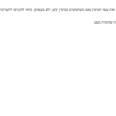
ואת ענפי הטימין (אם משתמשים בטימין יבש, ולא בענפים, כדאי להכניסו לתערובת