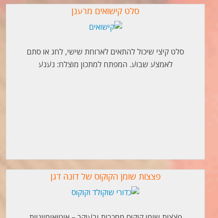
סלט קישואים מרענן
סלט קיצי שיכול להתאים לארוחת שישי, לחג או סתם
לאמצע שבוע. המפתח למתכון מוצלח: נענע
פצצות שומן הקוקוס של דונה דגן
פצצות שומן קוקוס ממכרות ובעיקר – אוטואימיוניות